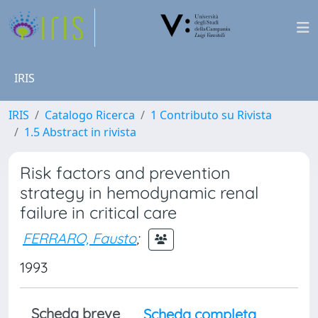
IRIS
IRIS
Catalogo Ricerca
1 Contributo su Rivista
1.5 Abstract in rivista
Risk factors and prevention
strategy in hemodynamic renal
failure in critical care
FERRARO, Fausto
;
1993
Scheda breve
Scheda completa