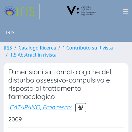
IRIS
IRIS
Catalogo Ricerca
1 Contributo su Rivista
1.5 Abstract in rivista
Dimensioni sintomatologiche del
disturbo ossessivo-compulsivo e
risposta al trattamento
farmacologico
CATAPANO, Francesco
;
2009