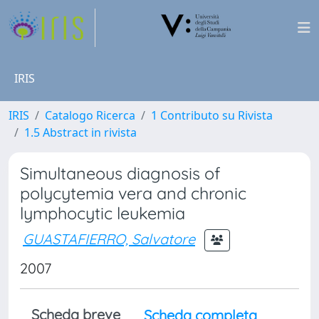
IRIS
IRIS
Catalogo Ricerca
1 Contributo su Rivista
1.5 Abstract in rivista
Simultaneous diagnosis of
polycytemia vera and chronic
lymphocytic leukemia
GUASTAFIERRO, Salvatore
2007
Scheda breve
Scheda completa