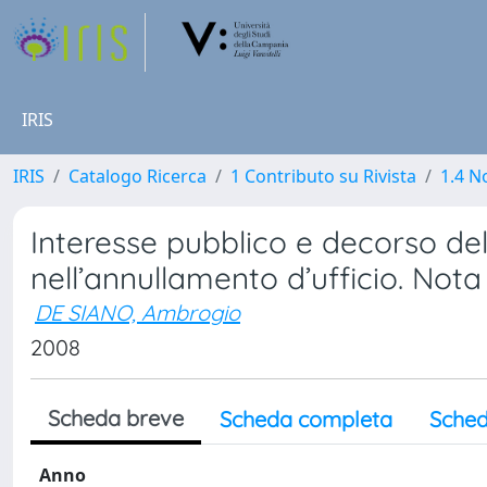
IRIS
IRIS
Catalogo Ricerca
1 Contributo su Rivista
1.4 N
Interesse pubblico e decorso de
nell’annullamento d’ufficio. Not
DE SIANO, Ambrogio
2008
Scheda breve
Scheda completa
Sched
Anno