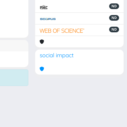
ND
ND
ND
social impact