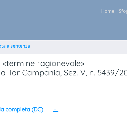
Home
Sfo
ota a sentenza
l «termine ragionevole»
a a Tar Campania, Sez. V, n. 5439/2
a completa (DC)