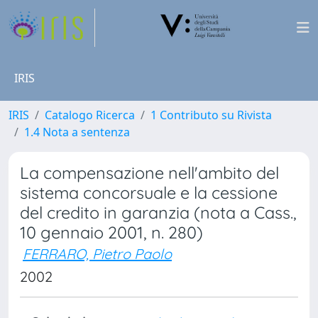
IRIS
IRIS
Catalogo Ricerca
1 Contributo su Rivista
1.4 Nota a sentenza
La compensazione nell'ambito del
sistema concorsuale e la cessione
del credito in garanzia (nota a Cass.,
10 gennaio 2001, n. 280)
FERRARO, Pietro Paolo
2002