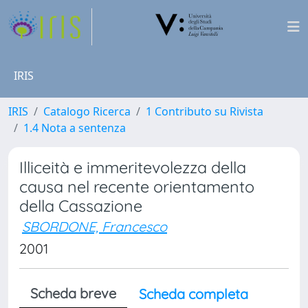
IRIS
IRIS
Catalogo Ricerca
1 Contributo su Rivista
1.4 Nota a sentenza
Illiceità e immeritevolezza della
causa nel recente orientamento
della Cassazione
SBORDONE, Francesco
2001
Scheda breve
Scheda completa