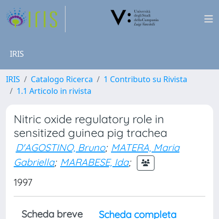
IRIS
IRIS
Catalogo Ricerca
1 Contributo su Rivista
1.1 Articolo in rivista
Nitric oxide regulatory role in
sensitized guinea pig trachea
D'AGOSTINO, Bruno
;
MATERA, Maria
Gabriella
;
MARABESE, Ida
;
1997
Scheda breve
Scheda completa