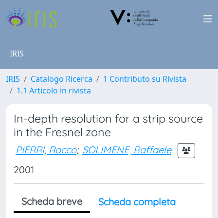
IRIS
IRIS
Catalogo Ricerca
1 Contributo su Rivista
1.1 Articolo in rivista
In-depth resolution for a strip source
in the Fresnel zone
PIERRI, Rocco
;
SOLIMENE, Raffaele
2001
Scheda breve
Scheda completa