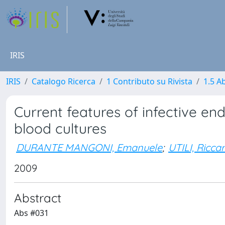
IRIS
IRIS
Catalogo Ricerca
1 Contributo su Rivista
1.5 Ab
Current features of infective en
blood cultures
DURANTE MANGONI, Emanuele
;
UTILI, Ricca
2009
Abstract
Abs #031