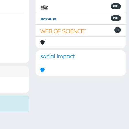
ND
ND
0
social impact