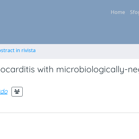
Home
Sfo
stract in rivista
docarditis with microbiologically-n
rdo