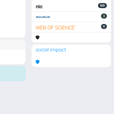
ND
3
0
social impact