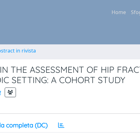
Home
Sfo
stract in rivista
 IN THE ASSESSMENT OF HIP FRA
DIC SETTING: A COHORT STUDY
a
a completa (DC)