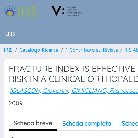
IRIS
IRIS
Catalogo Ricerca
1 Contributo su Rivista
1.5 Ab
FRACTURE INDEX IS EFFECTIVE
RISK IN A CLINICAL ORTHOPAE
IOLASCON, Giovanni
;
GIMIGLIANO, Francesc
2009
Scheda breve
Scheda completa
Sched