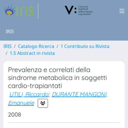
IRIS
IRIS
Catalogo Ricerca
1 Contributo su Rivista
1.5 Abstract in rivista
Prevalenza e correlati della
sindrome metabolica in soggetti
cardio-trapiantati
UTILI, Riccardo
;
DURANTE MANGONI,
Emanuele
2008