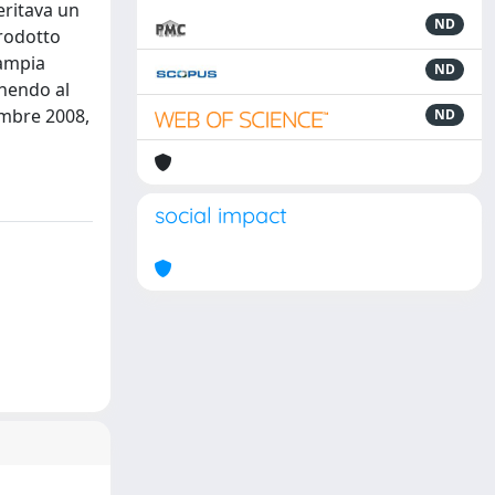
eritava un
ND
prodotto
'ampia
ND
onendo al
embre 2008,
ND
social impact