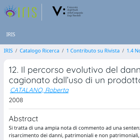
IRIS
IRIS
Catalogo Ricerca
1 Contributo su Rivista
1.4 N
12. Il percorso evolutivo del dan
cagionato dall’uso di un prodott
CATALANO, Roberta
2008
Abstract
Si tratta di una ampia nota di commento ad una sentenza
risarcimento dei danni, patrimoniali e non patrimoniali,