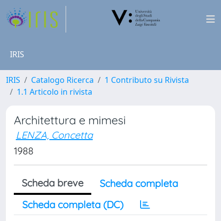
IRIS
IRIS
Catalogo Ricerca
1 Contributo su Rivista
1.1 Articolo in rivista
Architettura e mimesi
LENZA, Concetta
1988
Scheda breve
Scheda completa
Scheda completa (DC)