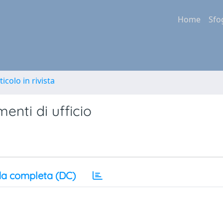
Home
Sfo
ticolo in rivista
enti di ufficio
a completa (DC)