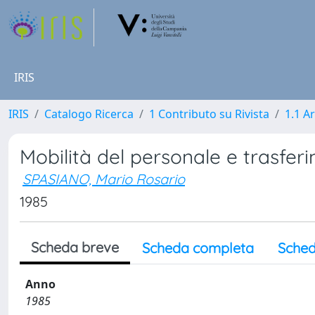
IRIS
IRIS
Catalogo Ricerca
1 Contributo su Rivista
1.1 Ar
Mobilità del personale e trasferim
SPASIANO, Mario Rosario
1985
Scheda breve
Scheda completa
Sched
Anno
1985