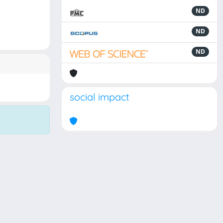
ND
ND
ND
social impact