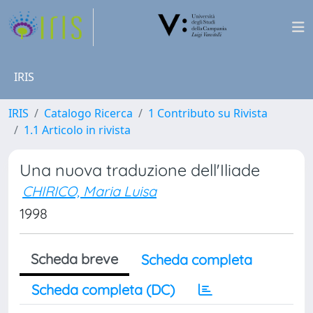
IRIS
IRIS
Catalogo Ricerca
1 Contributo su Rivista
1.1 Articolo in rivista
Una nuova traduzione dell'Iliade
CHIRICO, Maria Luisa
1998
Scheda breve
Scheda completa
Scheda completa (DC)