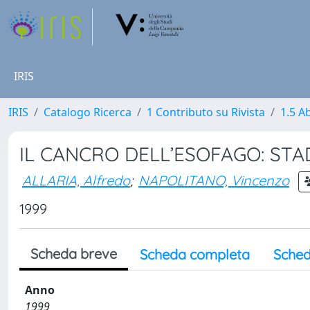
IRIS
IRIS
Catalogo Ricerca
1 Contributo su Rivista
1.5 Ab
IL CANCRO DELL’ESOFAGO: ST
ALLARIA, Alfredo
;
NAPOLITANO, Vincenzo
1999
Scheda breve
Scheda completa
Sched
Anno
1999