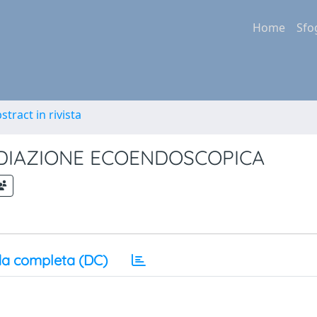
Home
Sfo
stract in rivista
ADIAZIONE ECOENDOSCOPICA
a completa (DC)