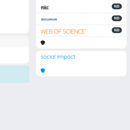
ND
ND
ND
social impact