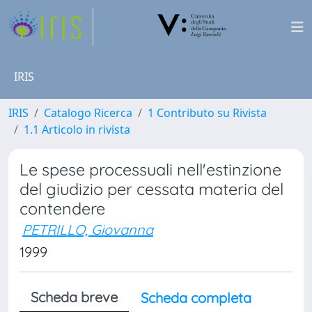
IRIS
IRIS
Catalogo Ricerca
1 Contributo su Rivista
1.1 Articolo in rivista
Le spese processuali nell'estinzione
del giudizio per cessata materia del
contendere
PETRILLO, Giovanna
1999
Scheda breve
Scheda completa