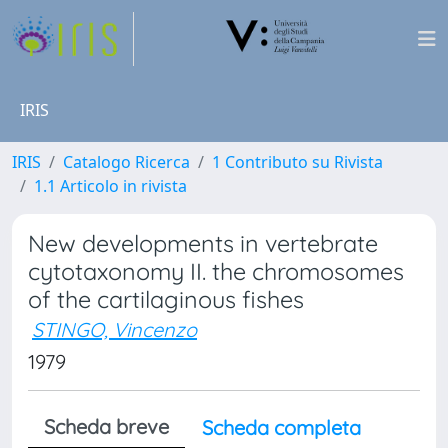
IRIS
IRIS
Catalogo Ricerca
1 Contributo su Rivista
1.1 Articolo in rivista
New developments in vertebrate
cytotaxonomy II. the chromosomes
of the cartilaginous fishes
STINGO, Vincenzo
1979
Scheda breve
Scheda completa