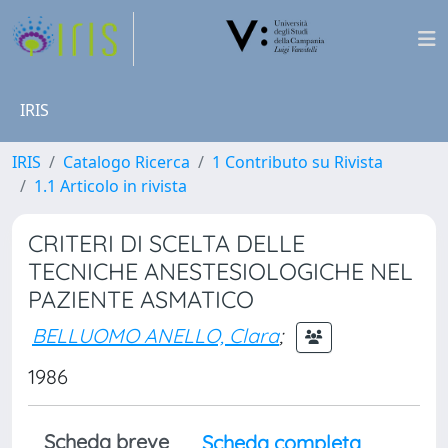
IRIS
IRIS
Catalogo Ricerca
1 Contributo su Rivista
1.1 Articolo in rivista
CRITERI DI SCELTA DELLE
TECNICHE ANESTESIOLOGICHE NEL
PAZIENTE ASMATICO
BELLUOMO ANELLO, Clara
;
1986
Scheda breve
Scheda completa