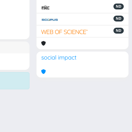
ND
ND
ND
social impact