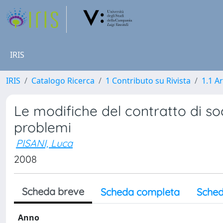
IRIS
IRIS
Catalogo Ricerca
1 Contributo su Rivista
1.1 Ar
Le modifiche del contratto di so
problemi
PISANI, Luca
2008
Scheda breve
Scheda completa
Sched
Anno