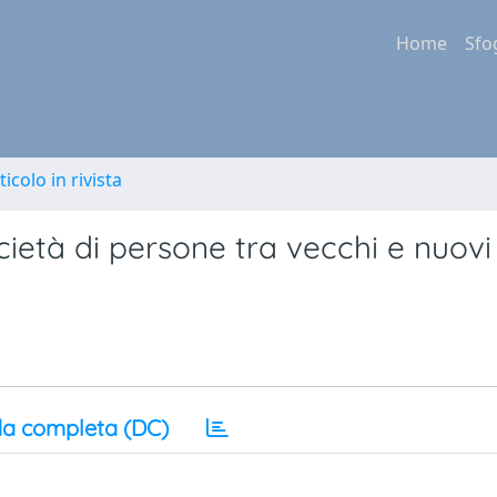
Home
Sfo
ticolo in rivista
cietà di persone tra vecchi e nuovi
a completa (DC)