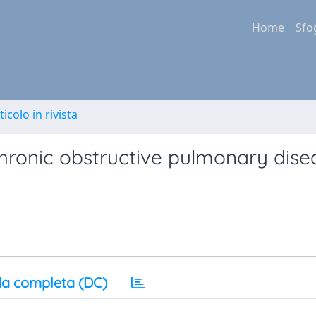
Home
Sfo
ticolo in rivista
hronic obstructive pulmonary dise
a completa (DC)