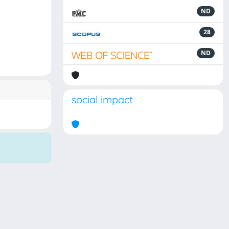
ND
28
ND
social impact