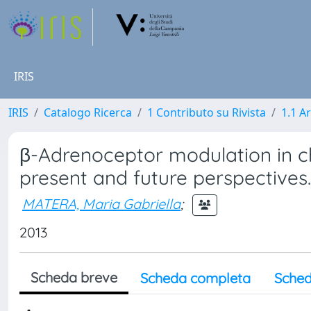
IRIS
IRIS
Catalogo Ricerca
1 Contributo su Rivista
1.1 Ar
β-Adrenoceptor modulation in c
present and future perspectives.
MATERA, Maria Gabriella
;
2013
Scheda breve
Scheda completa
Sched