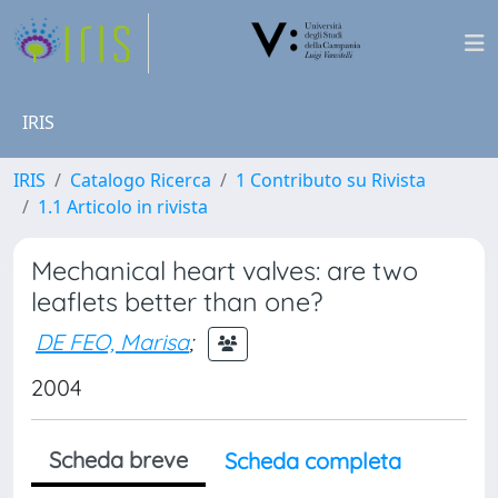
IRIS
IRIS
Catalogo Ricerca
1 Contributo su Rivista
1.1 Articolo in rivista
Mechanical heart valves: are two
leaflets better than one?
DE FEO, Marisa
;
2004
Scheda breve
Scheda completa