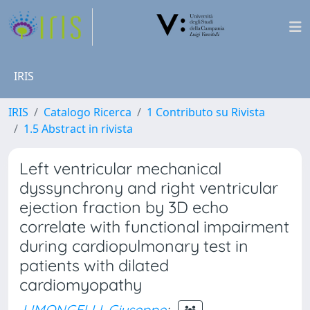
IRIS
IRIS
Catalogo Ricerca
1 Contributo su Rivista
1.5 Abstract in rivista
Left ventricular mechanical
dyssynchrony and right ventricular
ejection fraction by 3D echo
correlate with functional impairment
during cardiopulmonary test in
patients with dilated
cardiomyopathy
LIMONGELLI, Giuseppe
;