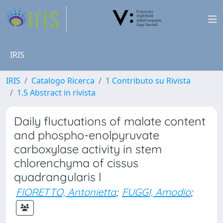
IRIS
IRIS
Catalogo Ricerca
1 Contributo su Rivista
1.5 Abstract in rivista
Daily fluctuations of malate content
and phospho-enolpyruvate
carboxylase activity in stem
chlorenchyma of cissus
quadrangularis l
FIORETTO, Antonietta
;
FUGGI, Amodio
;