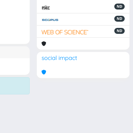
ND
ND
ND
social impact