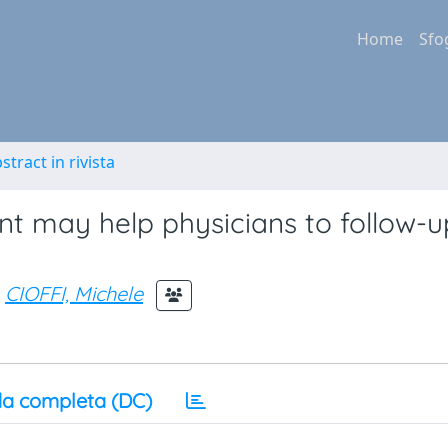
Home
Sfo
stract in rivista
t may help physicians to follow-u
CIOFFI, Michele
a completa (DC)