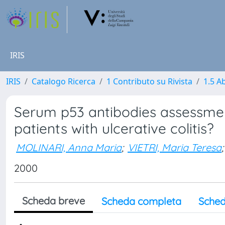
IRIS
IRIS
Catalogo Ricerca
1 Contributo su Rivista
1.5 Ab
Serum p53 antibodies assessmen
patients with ulcerative colitis?
MOLINARI, Anna Maria
;
VIETRI, Maria Teresa
;
2000
Scheda breve
Scheda completa
Sched