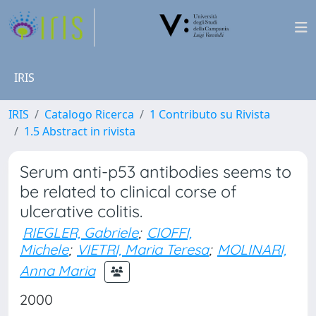
IRIS
IRIS
Catalogo Ricerca
1 Contributo su Rivista
1.5 Abstract in rivista
Serum anti-p53 antibodies seems to
be related to clinical corse of
ulcerative colitis.
RIEGLER, Gabriele
;
CIOFFI,
Michele
;
VIETRI, Maria Teresa
;
MOLINARI,
Anna Maria
2000