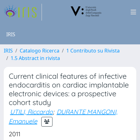
IRIS
IRIS
Catalogo Ricerca
1 Contributo su Rivista
1.5 Abstract in rivista
Current clinical features of infective
endocarditis on cardiac implantable
electronic devices: a prospective
cohort study
UTILI, Riccardo
;
DURANTE MANGONI,
Emanuele
2011