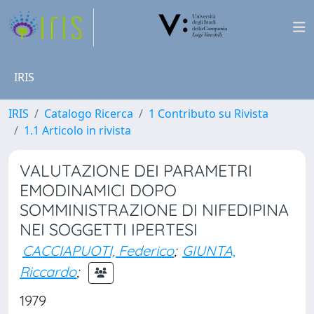
IRIS
IRIS
Catalogo Ricerca
1 Contributo su Rivista
1.1 Articolo in rivista
VALUTAZIONE DEI PARAMETRI
EMODINAMICI DOPO
SOMMINISTRAZIONE DI NIFEDIPINA
NEI SOGGETTI IPERTESI
CACCIAPUOTI, Federico
;
GIUNTA,
Riccardo
;
1979