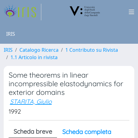
IRIS
IRIS
Catalogo Ricerca
1 Contributo su Rivista
1.1 Articolo in rivista
Some theorems in linear
incompressible elastodynamics for
exterior domains
STARITA, Giulio
1992
Scheda breve
Scheda completa