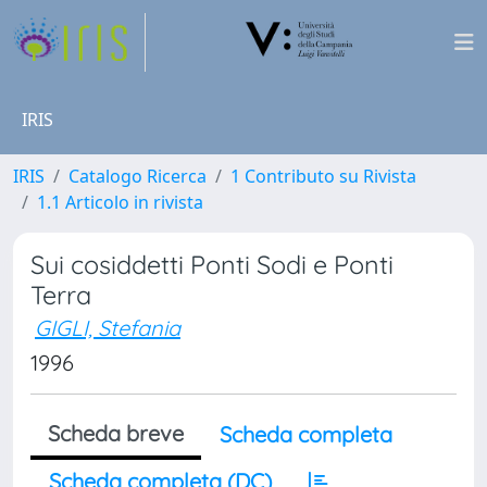
IRIS
IRIS
Catalogo Ricerca
1 Contributo su Rivista
1.1 Articolo in rivista
Sui cosiddetti Ponti Sodi e Ponti
Terra
GIGLI, Stefania
1996
Scheda breve
Scheda completa
Scheda completa (DC)