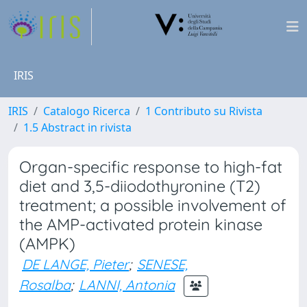
IRIS
IRIS
Catalogo Ricerca
1 Contributo su Rivista
1.5 Abstract in rivista
Organ-specific response to high-fat
diet and 3,5-diiodothyronine (T2)
treatment; a possible involvement of
the AMP-activated protein kinase
(AMPK)
DE LANGE, Pieter
;
SENESE,
Rosalba
;
LANNI, Antonia