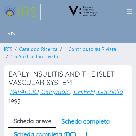
IRIS
IRIS
Catalogo Ricerca
1 Contributo su Rivista
1.5 Abstract in rivista
EARLY INSULITIS AND THE ISLET
VASCULAR SYSTEM
PAPACCIO, Gianpaolo
;
CHIEFFI, Gabriella
1993
Scheda breve
Scheda completa
Scheda completa (DC)