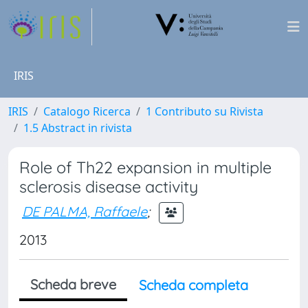
IRIS
IRIS
Catalogo Ricerca
1 Contributo su Rivista
1.5 Abstract in rivista
Role of Th22 expansion in multiple
sclerosis disease activity
DE PALMA, Raffaele
;
2013
Scheda breve
Scheda completa