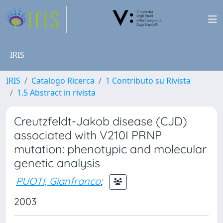
IRIS
IRIS
Catalogo Ricerca
1 Contributo su Rivista
1.5 Abstract in rivista
Creutzfeldt-Jakob disease (CJD)
associated with V210I PRNP
mutation: phenotypic and molecular
genetic analysis
PUOTI, Gianfranco
;
2003