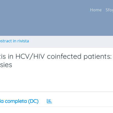
Home
Sfo
stract in rivista
tis in HCV/HIV coinfected patients:
sies
a completa (DC)