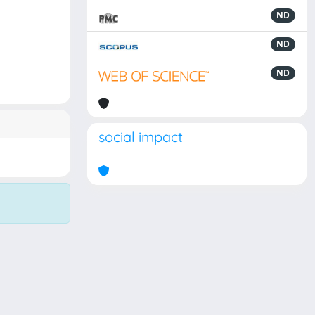
ND
ND
ND
social impact