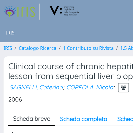
IRIS
IRIS
Catalogo Ricerca
1 Contributo su Rivista
1.5 Ab
Clinical course of chronic hepati
lesson from sequential liver biop
SAGNELLI, Caterina
;
COPPOLA, Nicola
;
2006
Scheda breve
Scheda completa
Sched