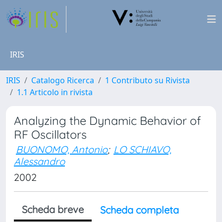
IRIS
IRIS
Catalogo Ricerca
1 Contributo su Rivista
1.1 Articolo in rivista
Analyzing the Dynamic Behavior of
RF Oscillators
BUONOMO, Antonio
;
LO SCHIAVO,
Alessandro
2002
Scheda breve
Scheda completa