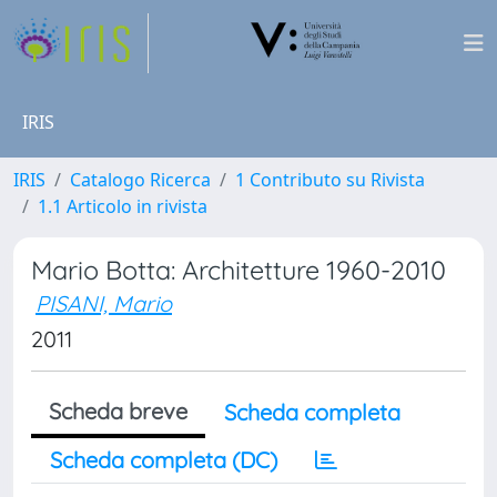
IRIS
IRIS
Catalogo Ricerca
1 Contributo su Rivista
1.1 Articolo in rivista
Mario Botta: Architetture 1960-2010
PISANI, Mario
2011
Scheda breve
Scheda completa
Scheda completa (DC)