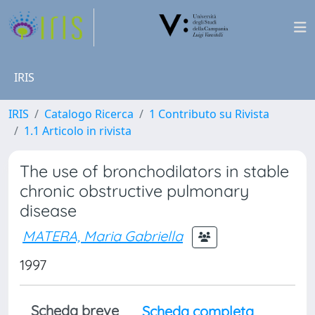
IRIS
IRIS
Catalogo Ricerca
1 Contributo su Rivista
1.1 Articolo in rivista
The use of bronchodilators in stable
chronic obstructive pulmonary
disease
MATERA, Maria Gabriella
1997
Scheda breve
Scheda completa