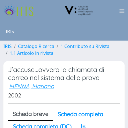
IRIS
IRIS
Catalogo Ricerca
1 Contributo su Rivista
1.1 Articolo in rivista
J’accuse…ovvero la chiamata di
correo nel sistema delle prove
MENNA, Mariano
2002
Scheda breve
Scheda completa
Scheda completa (DC)