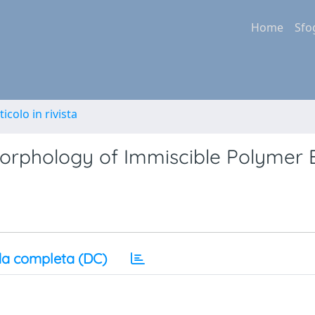
Home
Sfo
ticolo in rivista
Morphology of Immiscible Polymer 
a completa (DC)