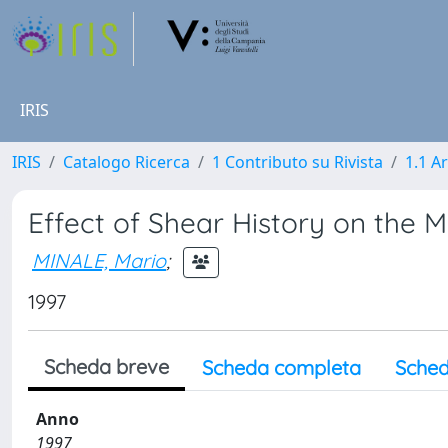
IRIS
IRIS
Catalogo Ricerca
1 Contributo su Rivista
1.1 Ar
Effect of Shear History on the 
MINALE, Mario
;
1997
Scheda breve
Scheda completa
Sched
Anno
1997