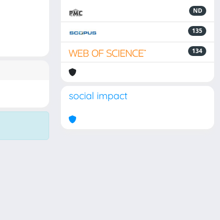
ND
135
134
social impact