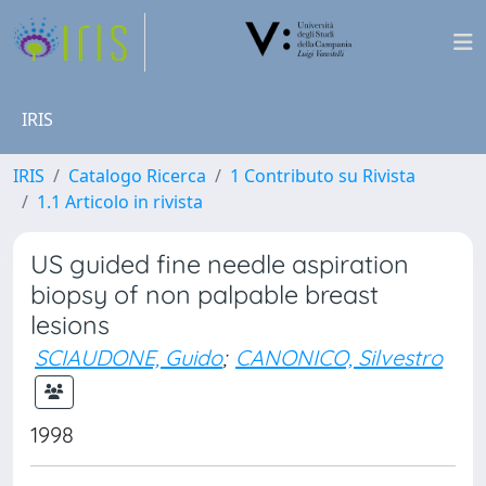
IRIS
IRIS
Catalogo Ricerca
1 Contributo su Rivista
1.1 Articolo in rivista
US guided fine needle aspiration
biopsy of non palpable breast
lesions
SCIAUDONE, Guido
;
CANONICO, Silvestro
1998