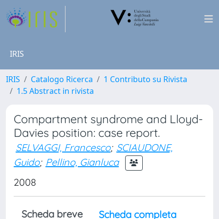
IRIS
IRIS
Catalogo Ricerca
1 Contributo su Rivista
1.5 Abstract in rivista
Compartment syndrome and Lloyd-
Davies position: case report.
SELVAGGI, Francesco
;
SCIAUDONE,
Guido
;
Pellino, Gianluca
2008
Scheda breve
Scheda completa