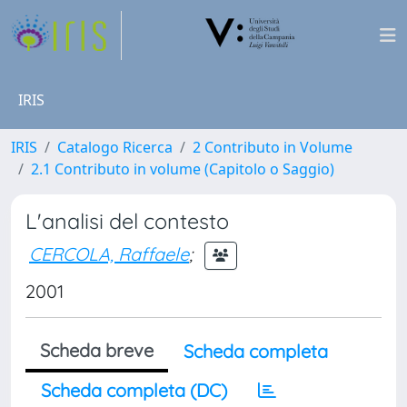
IRIS
IRIS
Catalogo Ricerca
2 Contributo in Volume
2.1 Contributo in volume (Capitolo o Saggio)
L'analisi del contesto
CERCOLA, Raffaele
;
2001
Scheda breve
Scheda completa
Scheda completa (DC)