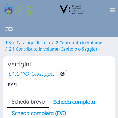
IRIS
IRIS
Catalogo Ricerca
2 Contributo in Volume
2.1 Contributo in volume (Capitolo o Saggio)
Vertigini
DI IORIO, Giuseppe
;
1991
Scheda breve
Scheda completa
Scheda completa (DC)