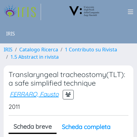
IRIS
IRIS
Catalogo Ricerca
1 Contributo su Rivista
1.5 Abstract in rivista
Translaryngeal tracheostomy(TLT):
a safe simplified technique
FERRARO, Fausto
2011
Scheda breve
Scheda completa