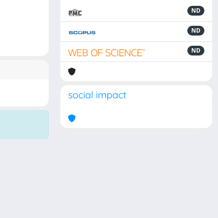
ND
ND
ND
social impact