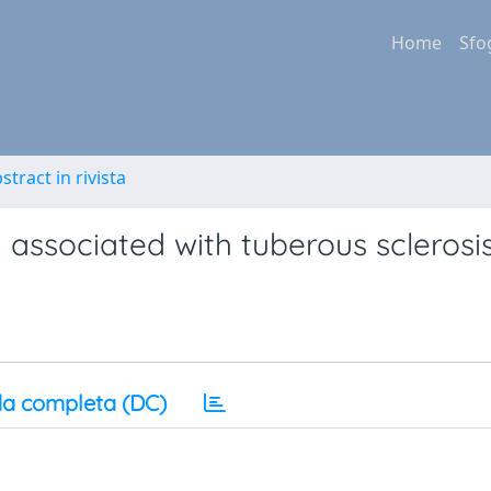
Home
Sfo
stract in rivista
 associated with tuberous sclerosis
a completa (DC)