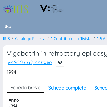
IRIS
IRIS
Catalogo Ricerca
1 Contributo su Rivista
1.5 Ab
Vigabatrin in refractory epilepsy
PASCOTTO, Antonio
;
1994
Scheda breve
Scheda completa
Sched
Anno
1994