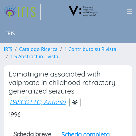
IRIS
IRIS
Catalogo Ricerca
1 Contributo su Rivista
1.5 Abstract in rivista
Lamotrigine associated with
valproate in childhood refractory
generalized seizures
PASCOTTO, Antonio
1996
Scheda breve
Scheda completa