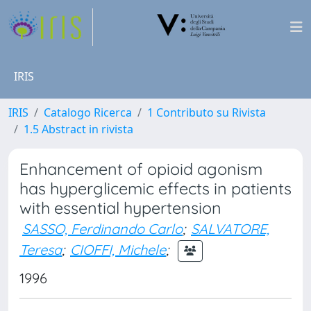
IRIS
IRIS
Catalogo Ricerca
1 Contributo su Rivista
1.5 Abstract in rivista
Enhancement of opioid agonism
has hyperglicemic effects in patients
with essential hypertension
SASSO, Ferdinando Carlo
;
SALVATORE,
Teresa
;
CIOFFI, Michele
;
1996