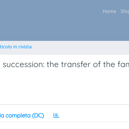
Home
Sfo
ticolo in rivista
cession: the transfer of the fam
a completa (DC)