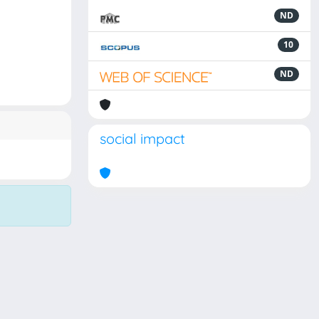
ND
10
ND
social impact