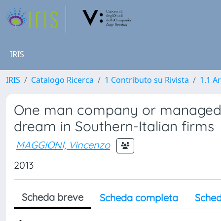
IRIS
IRIS
Catalogo Ricerca
1 Contributo su Rivista
1.1 Ar
One man company or managed suc
dream in Southern-Italian firms
MAGGIONI, Vincenzo
2013
Scheda breve
Scheda completa
Sched