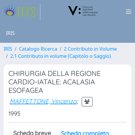
IRIS
IRIS
Catalogo Ricerca
2 Contributo in Volume
2.1 Contributo in volume (Capitolo o Saggio)
CHIRURGIA DELLA REGIONE
CARDIO-IATALE: ACALASIA
ESOFAGEA
MAFFETTONE, Vincenzo
;
1995
Scheda breve
Scheda completa